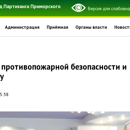
д Партизанск Приморского
Администрация
Приёмная
Органы власти
Новост
у
15:38