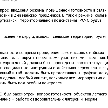
вопрос введения режима повышенной готовности в связи
вий в дни майских праздников. В таком режиме силы и
артизанск территориальной подсистемы РСЧС будут
население округа, включая сельские территории, будет
пасности во время проведения всех массовых майских
авил глава округа перед всеми участниками заседания. 
ых учреждений должны быть проведены соответствующ
т специальные инструкции о действиях персонала в сл
тивный штаб должны быть предоставлены графики дежу
л сделан особый акцент, поскольку все мероприятия с
жны быть под особым контролем.
С был рассмотрен вопрос готовности объектов летнего
мание – работе оздоровительных лагерей и мерам