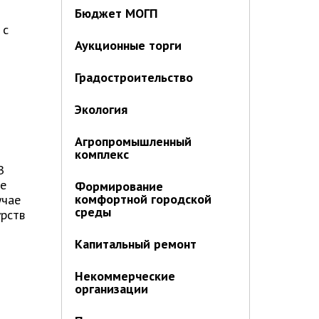
Бюджет МОГП
 с
Аукционные торги
Градостроительство
Экология
Агропромышленный
комплекс
В
ие
Формирование
комфортной городской
учае
среды
рств
Капитальный ремонт
Некоммерческие
организации