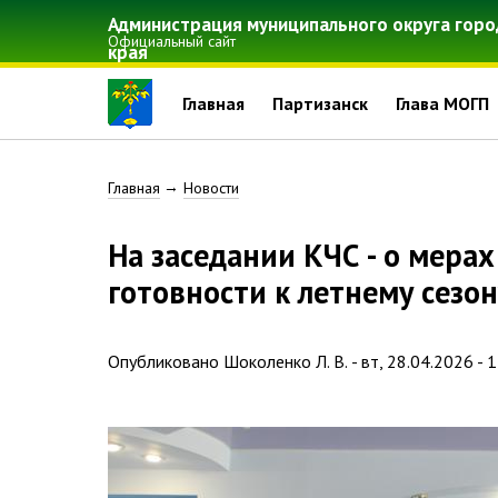
Перейти
Администрация муниципального округа горо
к
Официальный сайт
края
основному
содержанию
Главная
Партизанск
Глава МОГП
Строка
Главная
Новости
навигации
На заседании КЧС - о мерах противопожарной безопасности и
готовности к летнему сезон
Опубликовано
Шоколенко Л. В.
-
вт, 28.04.2026 - 