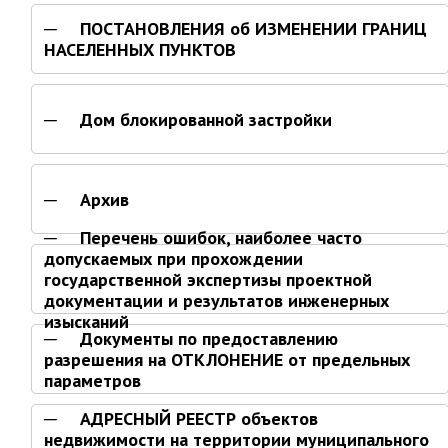
Об управлении
ПОСТАНОВЛЕНИЯ об ИЗМЕНЕНИИ ГРАНИЦ
Плановые проверки
НАСЕЛЕННЫХ ПУНКТОВ
Городские диспетчерские
службы
Правила благоустройства
Дом блокированной застройки
Капитальный ремонт
Схема
теплоснабжения,водоснабжения.
Архив
Программа комплексного
развития систем
Перечень ошибок, наиболее часто
коммун.инфраструктуры
допускаемых при прохождении
Подготовка к отопительному
государственной экспертизы проектной
сезону
документации и результатов инженерных
изысканий
Тарифы, нормативы
Документы по предоставлению
Информирование граждан
разрешения на ОТКЛОНЕНИЕ от предельных
параметров
Административно-хозяйственное
управление
АДРЕСНЫЙ РЕЕСТР объектов
недвижимости на территории муниципального
Отделы