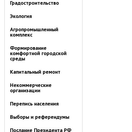
контроль
Градостроительство
Муниципальный контроль в сфере
благоустройства
Экология
Муниципальный контроль за
исполнением единой
Агропромышленный
теплоснабжающей организацией
комплекс
обязательств по строительству,
реконструкции и (или)
Формирование
модернизации объектов
комфортной городской
теплоснабжения
среды
Ведомственный контроль
Капитальный ремонт
Перечни информационных систем
Некоммерческие
Средства массовой информации
организации
Антитеррористическая деятельность
Независимая антикоррупционная
Перепись населения
экспертиза
Выборы и референдумы
Приёмная
Послание Президента РФ