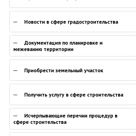
Глава МОГП
Отчёты главы
Новости в сфере градостроительства
Первый заместитель
Заместители главы администрации
Документация по планировке и
График приёма граждан
межеванию территории
август 2026 г.
июль 2026 г.
Приобрести земельный участок
июнь 2026 г.
май 2026 г.
апрель 2026 г.
Получить услугу в сфере строительства
март 2026 г.
февраль 2026 г.
Исчерпывающие перечни процедур в
январь 2026 г.
сфере строительства
декабрь 2025 г.