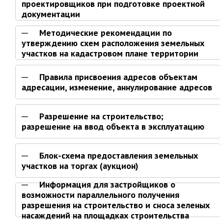
проектировщиков при подготовке проектной
Отдел имущественных
документации
отношений
Об отделе имущественных
Методические рекомендации по
отношений
утверждению схем расположения земельных
участков на кадастровом плане территории
Аукционные торги
Отдел территриального
Правила присвоения адресов объектам
развития
адресации, изменение, аннулирование адресов
Отдел АПКиООС
Об отделе
Разрешение на строительство;
разрешение на ввод объекта в эксплуатацию
Отдел по учёту и переселению
граждан
Блок-схема предоставления земельных
Управление образования
участков на торгах (аукцион)
Управление образования
Информация для застройщиков о
Опека и попечительство
возможности параллельного получения
разрешения на строительство и сноса зеленых
Управление ЖКК
насаждений на площадках строительства