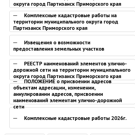
округа город Партизанск Приморского края
Контрольно-ревизионный отдел
Комплексные кадастровые работы на
Отдел ЗАГС
территории муниципального округа город
Отдел культуры
Партизанск Приморского края
Отдел муниципальной службы и
кадров
Извещения о возможности
предоставления земельных участков
Отдел по закупкам
Отдел по мобилизационной работе
РЕЕСТР наименований элементов улично-
Отдел по осуществлению
дорожной сети на территории муниципального
внутреннего финансового аудита
округа город Партизанск Приморского края
ПОЛОЖЕНИЕ о присвоении адресов
Отдел правового обеспечения
объектам адресации, изменении,
Положение об отделе
аннулировании адресов, присвоении
наименований элементам улично-дорожной
Об утверждении положения
сети
об отделе правового
обеспечения администрации
муниципального округа город
Комплексные кадастровые работы 2026г.
Партизанск Приморского
круая
заключение
Документы