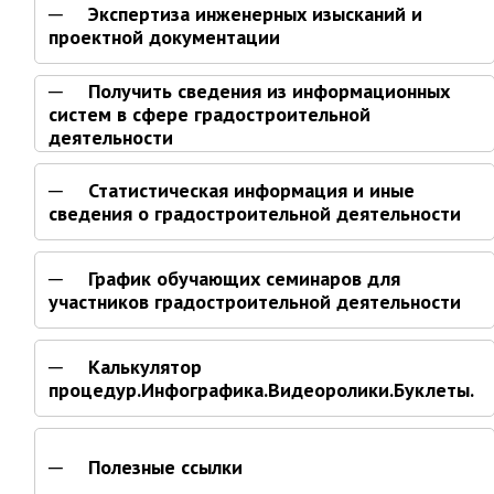
ноябрь 2025 г.
Экспертиза инженерных изысканий и
октябрь 2025 г.
проектной документации
сентябрь 2025 г.
Получить сведения из информационных
август 2025 г.
систем в сфере градостроительной
июль 2025 г.
деятельности
июнь 2025 г.
Статистическая информация и иные
май 2025 г.
сведения о градостроительной деятельности
апрель 2025 г.
март 2025 г.
График обучающих семинаров для
февраль 2025 г.
участников градостроительной деятельности
январь 2025 г.
Калькулятор
Администрация
процедур.Инфографика.Видеоролики.Буклеты.
СТРУКТУРА
Глава МО г. Партизанск
Полезные ссылки