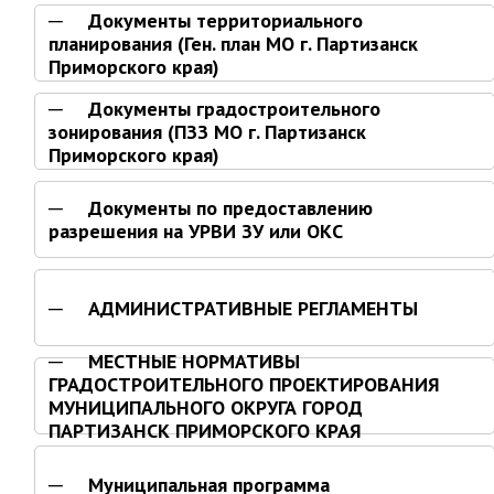
Партизанского городского
Документы территориального
округа»
планирования (Ген. план МО г. Партизанск
Приморского края)
Историческая справка
Документы градостроительного
Почётные жители
зонирования (ПЗЗ МО г. Партизанск
Фотогалерея
Приморского края)
Старые фотографии нашего
города
Документы по предоставлению
Старые фотографии нашего
разрешения на УРВИ ЗУ или ОКС
города (продолжение)
Старые фотографии города
АДМИНИСТРАТИВНЫЕ РЕГЛАМЕНТЫ
Старый и новый Партизанск
Сучанские каменноугольные копи
МЕСТНЫЕ НОРМАТИВЫ
ГРАДОСТРОИТЕЛЬНОГО ПРОЕКТИРОВАНИЯ
Книга «Партизанску 125 лет. Город в
МУНИЦИПАЛЬНОГО ОКРУГА ГОРОД
лицах и судьбах.»
ПАРТИЗАНСК ПРИМОРСКОГО КРАЯ
Книга «О геологах – с пристрастием»
Книга "Партизанск. Энергия времени."
Муниципальная программа