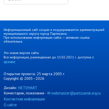
Противодействие коррупции
Природоохранная прокуратура
ОМВД по г. Партизанску
Информация для населения
Информационный сайт создан и поддерживается администрацией
муниципального округа город Партизанск.
При использовании информации сайта — активная ссылка
Роспотребнадзор
обязательна.
МИФНС № 16 по ПК
Это новая версия сайта.
Фонд пенсионного и социального
в
Вся информация, размещённая до 15.02.2021 г. доступна
страхования
архиве
Отдел статистики
Отделение КГКУ "ПЦЗН" в г.
Открытие проекта: 25 марта 2005 г.
Партизанске
Copyright © 2005–2026
Росреестр
Дизайн:
NETSMART
Коментарии, пожелания -
✉ webmaster@partizansk.org.ru
Новости
Контактная информация
О сайте
Анонсы