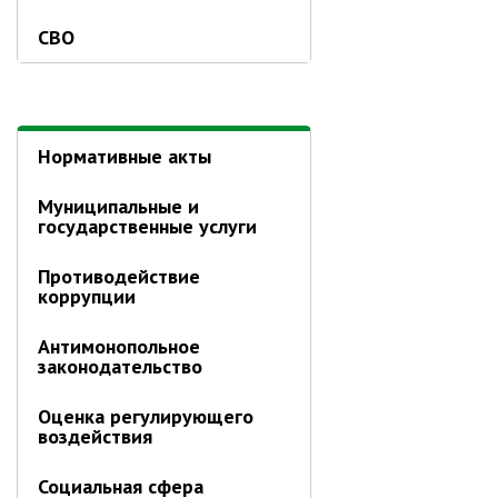
Информация о ходе выполнения
СВО
перспективного плана работы на 2021
год
Информация о ходе выполнения
перспективного плана работы на 2020
год
Нормативные акты
МУНИЦИПАЛЬНАЯ СЛУЖБА
Муниципальные и
государственные услуги
Сведения о доходах
Аттестация
Противодействие
коррупции
Конкурс
Вакансии
Антимонопольное
Нормативные акты
законодательство
Персональные данные
Оценка регулирующего
Противодействие коррупции
воздействия
Охрана труда
Социальная сфера