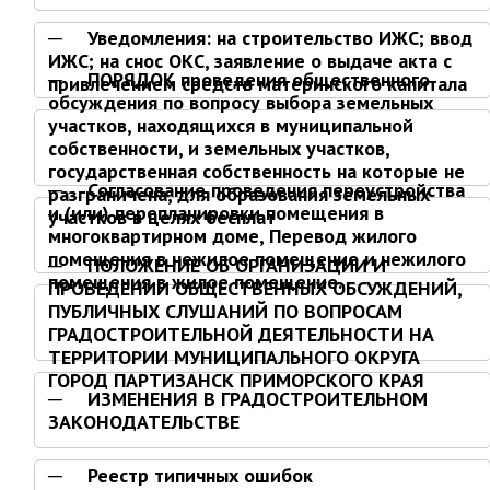
Первый заместитель главы
Заместители главы администрации
Уведомления: на строительство ИЖС; ввод
ИЖС; на снос ОКС, заявление о выдаче акта с
Управления
ПОРЯДОК проведения общественного
привлечением средств материнского капитала
обсуждения по вопросу выбора земельных
Управление бухгалтерского учёта
участков, находящихся в муниципальной
Финансовое управление
собственности, и земельных участков,
государственная собственность на которые не
О финансовом управлении
Согласование проведения переустройства
разграничена, для образования земельных
и (или) перепланировки помещения в
Управление по организационно-
участков в целях бесплат
контрольной работе
многоквартирном доме, Перевод жилого
помещения в нежилое помещение и нежилого
ПОЛОЖЕНИЕ ОБ ОРГАНИЗАЦИИ И
Управление экономики и
помещения в жилое помещение.
собственности
ПРОВЕДЕНИИ ОБЩЕСТВЕННЫХ ОБСУЖДЕНИЙ,
ПУБЛИЧНЫХ СЛУШАНИЙ ПО ВОПРОСАМ
Об управлении экономики и
ГРАДОСТРОИТЕЛЬНОЙ ДЕЯТЕЛЬНОСТИ НА
собственности
ТЕРРИТОРИИ МУНИЦИПАЛЬНОГО ОКРУГА
Отдел экономики
ГОРОД ПАРТИЗАНСК ПРИМОРСКОГО КРАЯ
ИЗМЕНЕНИЯ В ГРАДОСТРОИТЕЛЬНОМ
Труд
ЗАКОНОДАТЕЛЬСТВЕ
Специалисты по вопросам
потребительского рынка
Реестр типичных ошибок