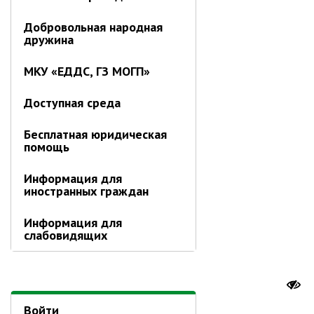
РАБОТА С ОБЩЕСТВЕННОСТЬЮ
Добровольная народная
Общественная приемная
дружина
Информационные встречи
Пресс-конференции
МКУ «ЕДДС, ГЗ МОГП»
Общественная палата
Доступная среда
Некоммерческие организации
Редакция газеты «Вести»
Бесплатная юридическая
помощь
Органы власти
Информация для
иностранных граждан
Дума МОГП
Избирательная комиссия
Информация для
слабовидящих
Контрольно-счётная палата
Суд
Прокуратура г. Партизанска
Противодействие экстремизму
Войти