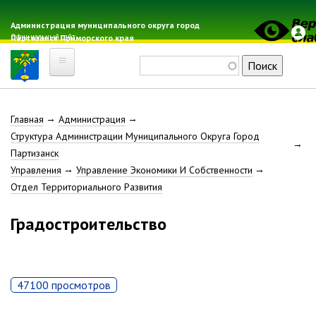
Перейти
к
Администрация муниципального округа город
Официальный сайт
Партизанск Приморского края
основному
содержанию
Поиск
Главная
Строка
Главная
Администрация
Электронная почта
Структура Администрации Муниципального Округа Город
Местные налоги
навигации
Партизанск
Гражданская оборона
Управления
Управление Экономики И Собственности
Расписание автобусов
Отдел Территориального Развития
Расписание электричек
Градостроительство
Свод-WEB
Партизанск
47100 просмотров
Геральдика
Решение Думы «О гербе