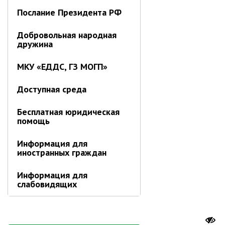
Послание Президента РФ
Информация о ходе выполнения
перспективного плана работы на 2021
год
Добровольная народная
дружина
Информация о ходе выполнения
перспективного плана работы на 2020
год
МКУ «ЕДДС, ГЗ МОГП»
Доступная среда
МУНИЦИПАЛЬНАЯ СЛУЖБА
Сведения о доходах
Бесплатная юридическая
Аттестация
помощь
Конкурс
Информация для
Вакансии
иностранных граждан
Нормативные акты
Информация для
Персональные данные
слабовидящих
Противодействие коррупции
Охрана труда