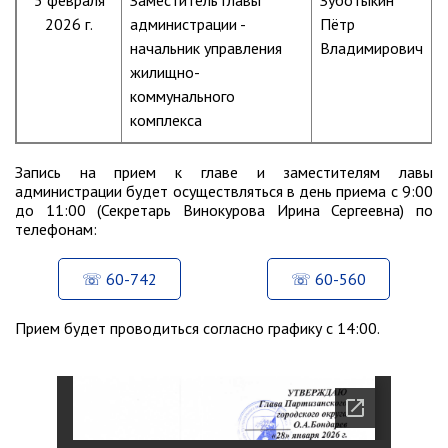
5 февраля
Заместитель главы
Зуботыкин
2026 г.
администрации -
Пётр
Глава МОГП
начальник управления
Владимирович
Отчёты главы
жилищно-
коммунального
Первый заместитель
комплекса
Заместители главы администрации
График приёма граждан
Запись на прием к главе и заместителям лавы
август 2026 г.
администрации будет осуществляться в день приема с 9:00
до 11:00 (Секретарь Винокурова Ирина Сергеевна) по
июль 2026 г.
телефонам:
июнь 2026 г.
май 2026 г.
60-742
60-560
апрель 2026 г.
Прием будет проводиться согласно графику с 14:00.
март 2026 г.
февраль 2026 г.
январь 2026 г.
декабрь 2025 г.