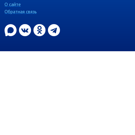
контроль
О сайте
Муниципальный контроль в сфере
Обратная связь
благоустройства
Муниципальный контроль за
исполнением единой
теплоснабжающей организацией
обязательств по строительству,
реконструкции и (или)
модернизации объектов
теплоснабжения
Ведомственный контроль
Перечни информационных систем
Средства массовой информации
Антитеррористическая деятельность
Независимая антикоррупционная
экспертиза
Приёмная