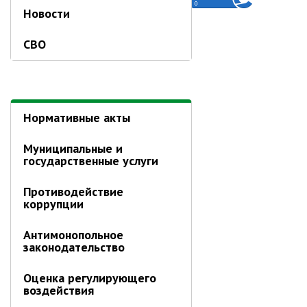
Об управлении
Новости
Плановые проверки
СВО
Городские диспетчерские
службы
Правила благоустройства
Капитальный ремонт
Нормативные акты
Схема
теплоснабжения,водоснабжения.
Программа комплексного
Муниципальные и
развития систем
государственные услуги
коммун.инфраструктуры
Подготовка к отопительному
Противодействие
сезону
коррупции
Тарифы, нормативы
Антимонопольное
Информирование граждан
законодательство
Административно-хозяйственное
Оценка регулирующего
управление
воздействия
Отделы