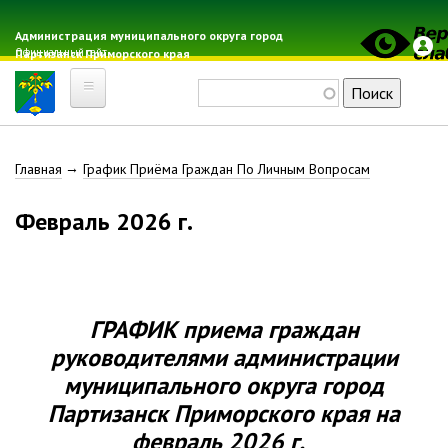
Перейти
к
Администрация муниципального округа город
Официальный сайт
Партизанск Приморского края
основному
содержанию
Поиск
Главная
Строка
Главная
График Приёма Граждан По Личным Вопросам
Электронная почта
Местные налоги
навигации
февраль 2026 г.
Гражданская оборона
Расписание автобусов
Расписание электричек
Свод-WEB
ГРАФИК
приема граждан
руководителями администрации
Партизанск
муниципального округа город
Партизанск
Геральдика
Приморского края
на
февраль 2026 г.
Решение Думы «О гербе