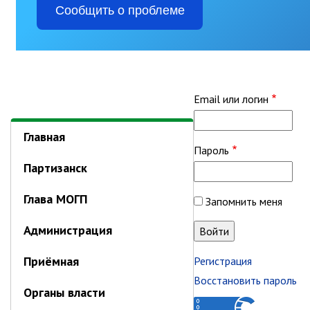
Отдел имущественных
отношений
Об отделе имущественных
отношений
Аукционные торги
Email или логин
Отдел территриального
развития
Отдел АПКиООС
Главная
Пароль
Об отделе
Партизанск
Отдел по учёту и переселению
граждан
Глава МОГП
Запомнить меня
Управление образования
Администрация
Управление образования
Приёмная
Регистрация
Опека и попечительство
Восстановить пароль
Органы власти
Управление ЖКК