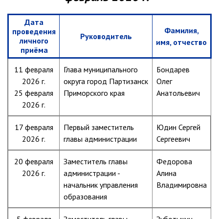
Партизанского городского
округа»
Дата
Фамилия,
проведения
Историческая справка
Руководитель
личного
имя, отчество
Почётные жители
приёма
Фотогалерея
11 февраля
Глава муниципального
Бондарев
Старые фотографии нашего
2026 г.
округа город Партизанск
Олег
города
25 февраля
Приморского края
Анатольевич
Старые фотографии нашего
2026 г.
города (продолжение)
Старые фотографии города
17 февраля
Первый заместитель
Юдин Сергей
Старый и новый Партизанск
2026 г.
главы администрации
Сергеевич
Сучанские каменноугольные копи
20 февраля
Заместитель главы
Федорова
Книга «Партизанску 125 лет. Город в
2026 г.
администрации -
Алина
лицах и судьбах.»
начальник управления
Владимировна
Книга «О геологах – с пристрастием»
образования
Книга "Партизанск. Энергия времени."