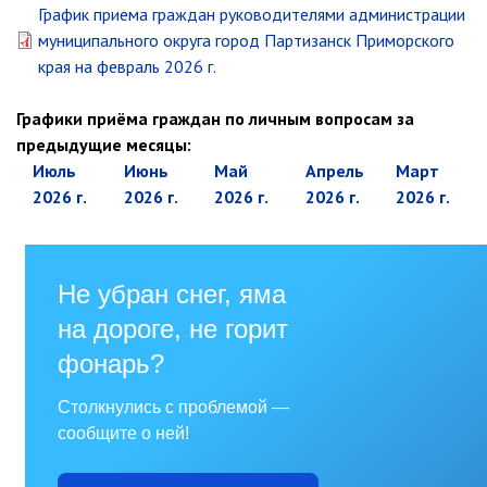
Первый заместитель главы
График приема граждан руководителями администрации
Заместители главы администрации
муниципального округа город Партизанск Приморского
Управления
края на февраль 2026 г.
Управление бухгалтерского учёта
Графики приёма граждан по личным вопросам за
Финансовое управление
предыдущие месяцы:
О финансовом управлении
июль
июнь
май
апрель
март
2026 г.
2026 г.
2026 г.
2026 г.
2026 г.
Управление по организационно-
контрольной работе
Управление экономики и
собственности
Об управлении экономики и
собственности
Отдел экономики
Труд
Специалисты по вопросам
потребительского рынка