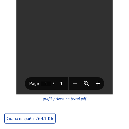
ноябрь 2025 г.
октябрь 2025 г.
сентябрь 2025 г.
август 2025 г.
июль 2025 г.
июнь 2025 г.
май 2025 г.
апрель 2025 г.
март 2025 г.
февраль 2025 г.
январь 2025 г.
grafik-priema-na-fevral.pdf
Администрация
СТРУКТУРА
Скачать файл. 264.1 КБ
Глава МО г. Партизанск