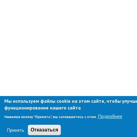
Противодействие коррупции
Природоохранная прокуратура
ОМВД по г. Партизанску
Информация для населения
Роспотребнадзор
МИФНС № 16 по ПК
Фонд пенсионного и социального
страхования
Отдел статистики
Отделение КГКУ "ПЦЗН" в г.
Партизанске
Мы используем файлы cookie на этом сайте, чтобы улучш
Росреестр
функционирование нашего сайта
Подробнее
Нажимая кнопку "Принять", вы соглашаетесь с этим.
Новости
Принять
Отказаться
Анонсы