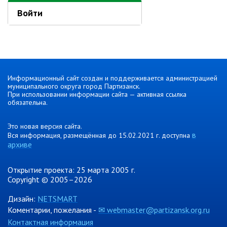
Ведомственный контроль
Войти
Административная комиссия
Комиссия по делам несовершеннолетних
ИНФОРМАЦИЯ О ПРОВЕРКАХ
Планы проверок
Информационный сайт создан и поддерживается администрацией
муниципального округа город Партизанск.
Информация о проверках в рамках
При использовании информации сайта — активная ссылка
муниципального контроля
обязательна.
Муниципальный контроль
Это новая версия сайта.
Муниципальный жилищный
в
Вся информация, размещённая до 15.02.2021 г. доступна
контроль
архиве
Муниципальный контроль на
автомобильном транспорте,
Открытие проекта: 25 марта 2005 г.
городском наземном
Copyright © 2005–2026
электрическом транспорте и в
дорожном хозяйстве
Дизайн:
NETSMART
Муниципальный лесной контроль
Коментарии, пожелания -
✉ webmaster@partizansk.org.ru
Муниципальный земельный
Контактная информация