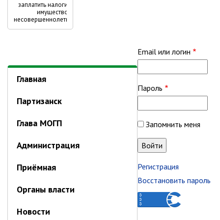
Перекрёстные
заплатить налоги на
имущество за
ссылки
›
несовершеннолетних
детей
книги
для
Email или логин
Межрайонная
Главная
Пароль
инспекция
Партизанск
ФНС
Глава МОГП
Запомнить меня
России
Администрация
№
16
Приёмная
Регистрация
Восстановить пароль
Органы власти
Новости