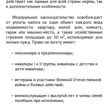
ноябрь 2025 г.
действуют как единые для всей страны нормы, так
и дополнительные особенности.
октябрь 2025 г.
сентябрь 2025 г.
Федеральное законодательство освобождает
август 2025 г.
от уплаты налога на один объект каждого вида
недвижимости: квартиру, жилой дом, комнату,
июль 2025 г.
гараж или машино-место, а также хозяйственные
июнь 2025 г.
2
строения площадью до 50 м
, используемые для
личных нужд. Право на льготу имеют:
май 2025 г.
апрель 2025 г.
пенсионеры и предпенсионеры;
март 2025 г.
февраль 2025 г.
инвалиды I и II группы, инвалиды с детства и
дети-инвалиды;
январь 2025 г.
ветераны и участники Великой Отечественной
Администрация
войны и боевых действий;
СТРУКТУРА
военнослужащие с выслугой лет и члены семей
Глава МО г. Партизанск
погибших при исполнении;