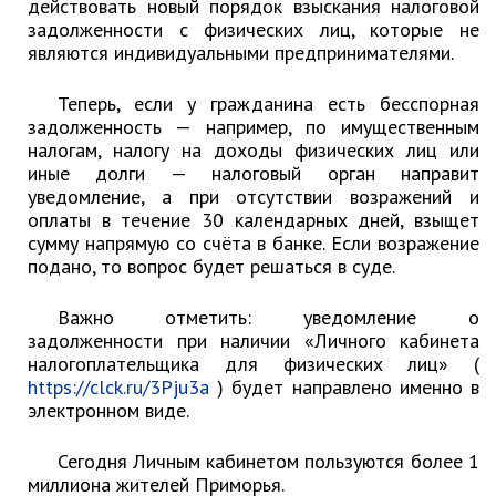
действовать новый порядок взыскания налоговой
Ведомственный контроль
задолженности с физических лиц, которые не
Административная комиссия
являются индивидуальными предпринимателями.
Комиссия по делам несовершеннолетних
Теперь, если у гражданина есть бесспорная
задолженность — например, по имущественным
ИНФОРМАЦИЯ О ПРОВЕРКАХ
налогам, налогу на доходы физических лиц или
Планы проверок
иные долги — налоговый орган направит
Информация о проверках в рамках
уведомление, а при отсутствии возражений и
муниципального контроля
оплаты в течение 30 календарных дней, взыщет
сумму напрямую со счёта в банке. Если возражение
Муниципальный контроль
подано, то вопрос будет решаться в суде.
Муниципальный жилищный
контроль
Важно отметить: уведомление о
Муниципальный контроль на
задолженности при наличии «Личного кабинета
автомобильном транспорте,
налогоплательщика для физических лиц» (
городском наземном
https://clck.ru/3Pju3a
) будет направлено именно в
электрическом транспорте и в
электронном виде.
дорожном хозяйстве
Муниципальный лесной контроль
Сегодня Личным кабинетом пользуются более 1
Муниципальный земельный
миллиона жителей Приморья.