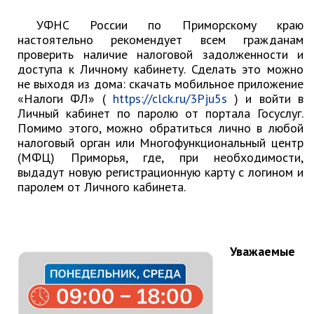
контроль
Муниципальный контроль в сфере
УФНС России по Приморскому краю
благоустройства
настоятельно рекомендует всем гражданам
проверить наличие налоговой задолженности и
Муниципальный контроль за
исполнением единой
доступа к Личному кабинету. Сделать это можно
теплоснабжающей организацией
не выходя из дома: скачать мобильное приложение
обязательств по строительству,
«Налоги ФЛ» (
https://clck.ru/3Pju5s
) и войти в
реконструкции и (или)
Личный кабинет по паролю от портала Госуслуг.
модернизации объектов
Помимо этого, можно обратиться лично в любой
теплоснабжения
налоговый орган или Многофункциональный центр
(МФЦ) Приморья, где, при необходимости,
Ведомственный контроль
выдадут новую регистрационную карту с логином и
Перечни информационных систем
паролем от Личного кабинета.
Средства массовой информации
Антитеррористическая деятельность
Независимая антикоррупционная
Уважаемые
экспертиза
Приёмная