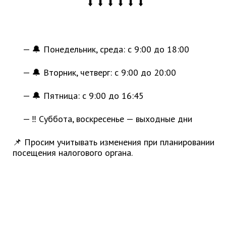
⬇️ ⬇️ ⬇️ ⬇️ ⬇️ ⬇️
Противодействие коррупции
Природоохранная прокуратура
ОМВД по г. Партизанску
🔔 Понедельник, среда: с 9:00 до 18:00
Информация для населения
🔔 Вторник, четверг: с 9:00 до 20:00
Роспотребнадзор
🔔 Пятница: с 9:00 до 16:45
МИФНС № 16 по ПК
Фонд пенсионного и социального
‼️ Суббота, воскресенье — выходные дни
страхования
Отдел статистики
📌 Просим учитывать изменения при планировании
посещения налогового органа.
Отделение КГКУ "ПЦЗН" в г.
Партизанске
Росреестр
Новости
Анонсы