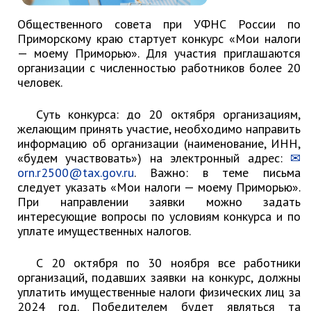
Контрольно-ревизионный отдел
Общественного совета при УФНС России по
Приморскому краю стартует конкурс «Мои налоги
Отдел ЗАГС
— моему Приморью». Для участия приглашаются
Отдел культуры
организации с численностью работников более 20
человек.
Отдел муниципальной службы и
кадров
Суть конкурса: до 20 октября организациям,
Отдел по закупкам
желающим принять участие, необходимо направить
Отдел по мобилизационной работе
информацию об организации (наименование, ИНН,
Отдел по осуществлению
«будем участвовать») на электронный адрес:
внутреннего финансового аудита
orn.r2500@tax.gov.ru
. Важно: в теме письма
следует указать «Мои налоги — моему Приморью».
Отдел правового обеспечения
При направлении заявки можно задать
Положение об отделе
интересующие вопросы по условиям конкурса и по
уплате имущественных налогов.
Об утверждении положения
об отделе правового
обеспечения администрации
С 20 октября по 30 ноября все работники
муниципального округа город
организаций, подавших заявки на конкурс, должны
Партизанск Приморского
уплатить имущественные налоги физических лиц за
круая
2024 год. Победителем будет являться та