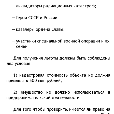
Первый заместитель главы
ликвидаторы радиационных катастроф;
Заместители главы администрации
Управления
Герои СССР и России;
Управление бухгалтерского учёта
кавалеры ордена Славы;
Финансовое управление
О финансовом управлении
участники специальной военной операции и их
семьи.
Управление по организационно-
контрольной работе
Для получения льготы должны быть соблюдены
Управление экономики и
два условия:
собственности
Об управлении экономики и
1) кадастровая стоимость объекта не должна
собственности
превышать 300 млн рублей;
Отдел экономики
2) имущество не должно использоваться в
Труд
предпринимательской деятельности.
Специалисты по вопросам
Для того чтобы проверить, имеется ли право на
потребительского рынка