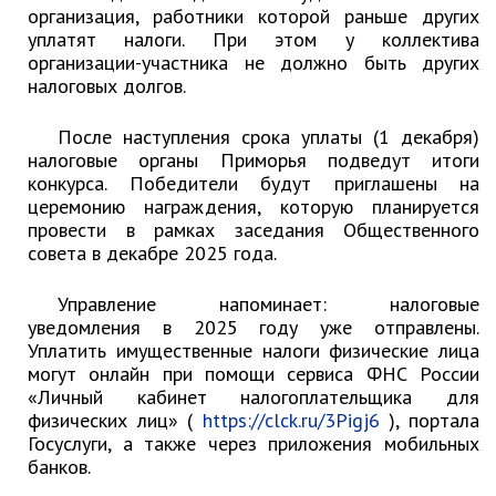
организация, работники которой раньше других
Отдел физической культуры и
уплатят налоги. При этом у коллектива
спорта
организации-участника не должно быть других
налоговых долгов.
Муниципальный архив
После наступления срока уплаты (1 декабря)
✆ Телефонный справочник
налоговые органы Приморья подведут итоги
График работы
конкурса. Победители будут приглашены на
План работы администрации
церемонию награждения, которую планируется
провести в рамках заседания Общественного
Информация о ходе выполнения
совета в декабре 2025 года.
перспективного плана работы на 2025
год
Управление напоминает: налоговые
Информация о ходе выполнения
уведомления в 2025 году уже отправлены.
перспективного плана работы на 2024
год
Уплатить имущественные налоги физические лица
могут онлайн при помощи сервиса ФНС России
Информация о ходе выполнения
«Личный кабинет налогоплательщика для
перспективного плана работы на 2023
физических лиц» (
https://clck.ru/3Pigj6
), портала
год
Госуслуги, а также через приложения мобильных
Информация о ходе выполнения
банков.
перспективного плана работы на 2022
год