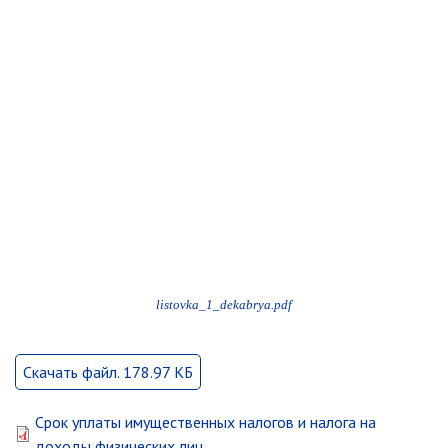
Объявления
Публичные слушания
Опросы
ПОСЛЕДНИЕ МАТЕРИАЛЫ
Последние материалы
(расширенное представление)
Новости от primorsky.ru
СВО
listovka_1_dekabrya.pdf
Скачать файл. 178.97 КБ
Срок уплаты имущественных налогов и налога на
доходы физических лиц