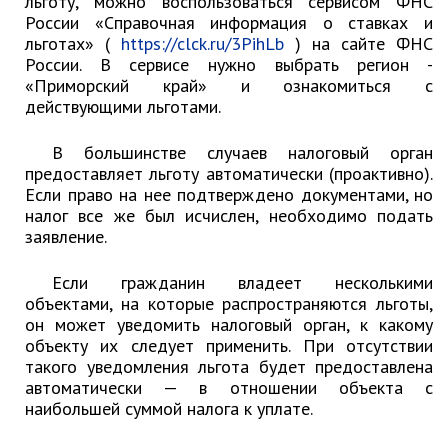
льготу, можно воспользоваться сервисом ФНС
Отдел имущественных
России «Справочная информация о ставках и
отношений
льготах» (
https://clck.ru/3PihLb
) на сайте ФНС
Об отделе имущественных
России. В сервисе нужно выбрать регион -
отношений
«Приморский край» и ознакомиться с
действующими льготами.
Аукционные торги
Отдел территриального
В большинстве случаев налоговый орган
развития
предоставляет льготу автоматически (проактивно).
Если право на нее подтверждено документами, но
Отдел АПКиООС
налог все же был исчислен, необходимо подать
Об отделе
заявление.
Отдел по учёту и переселению
Если гражданин владеет несколькими
граждан
объектами, на которые распространяются льготы,
он может уведомить налоговый орган, к какому
Управление образования
объекту их следует применить. При отсутствии
Управление образования
такого уведомления льгота будет предоставлена
Опека и попечительство
автоматически — в отношении объекта с
наибольшей суммой налога к уплате.
Управление ЖКК