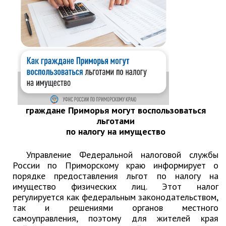
Глава МОГП
Отчёты главы
Первый заместитель
Заместители главы администрации
График приёма граждан
август 2026 г.
граждане Приморья могут воспользоваться
июль 2026 г.
льготами
июнь 2026 г.
по налогу на имущество
май 2026 г.
Управление Федеральной налоговой службы
апрель 2026 г.
России по Приморскому краю информирует о
март 2026 г.
порядке предоставления льгот по налогу на
февраль 2026 г.
имущество физических лиц. Этот налог
регулируется как федеральным законодательством,
январь 2026 г.
так и решениями органов местного
декабрь 2025 г.
самоуправления, поэтому для жителей края