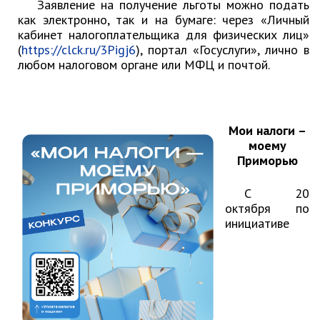
Заявление на получение льготы можно подать
Об управлении
как электронно, так и на бумаге: через «Личный
Плановые проверки
кабинет налогоплательщика для физических лиц»
Городские диспетчерские
(
https://clck.ru/3Pigj6
), портал «Госуслуги», лично в
службы
любом налоговом органе или МФЦ и почтой.
Правила благоустройства
Капитальный ремонт
Схема
Мои налоги –
теплоснабжения,водоснабжения.
моему
Программа комплексного
Приморью
развития систем
коммун.инфраструктуры
С 20
Подготовка к отопительному
октября по
сезону
инициативе
Тарифы, нормативы
Информирование граждан
Административно-хозяйственное
управление
Отделы