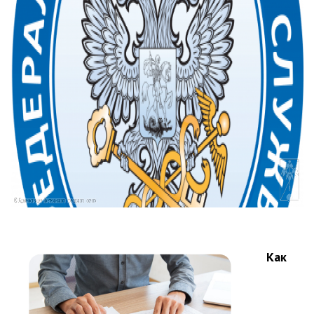
Партизанского городского
округа»
Историческая справка
Почётные жители
Фотогалерея
Старые фотографии нашего
города
Старые фотографии нашего
города (продолжение)
Старые фотографии города
Старый и новый Партизанск
Сучанские каменноугольные копи
Книга «Партизанску 125 лет. Город в
Как
лицах и судьбах.»
Книга «О геологах – с пристрастием»
Книга "Партизанск. Энергия времени."