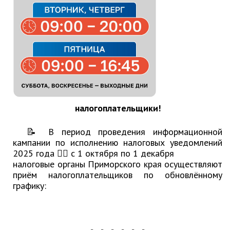
РАБОТА С ОБЩЕСТВЕННОСТЬЮ
Общественная приемная
Информационные встречи
Пресс-конференции
Общественная палата
Некоммерческие организации
Редакция газеты «Вести»
налогоплательщики!
Органы власти
📝 В период проведения информационной
кампании по исполнению налоговых уведомлений
Дума МОГП
2025 года 👉🏻 с 1 октября по 1 декабря
Избирательная комиссия
налоговые органы Приморского края осуществляют
приём налогоплательщиков по обновлённому
Контрольно-счётная палата
графику:
Суд
Прокуратура г. Партизанска
Противодействие экстремизму