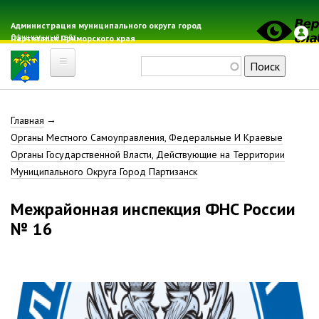
МОГП»
Перейти
к
Администрация муниципального округа город
Курсы
Официальный сайт
Партизанск Приморского края
основному
Гражданской
содержанию
обороны
Поиск
Главная
Единая
дежурно-
Строка
диспетчерская
Главная
Электронная почта
служба
Органы Местного Самоуправления, Федеральные И Краевые
Местные налоги
навигации
Органы Государственной Власти, Действующие на Территории
Отдел
Гражданская оборона
Муниципального Округа Город Партизанск
Гражданской
Расписание автобусов
обороны
Межрайонная инспекция ФНС России
Расписание электричек
№ 16
Свод-WEB
Партизанск
Геральдика
Решение Думы «О гербе