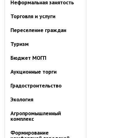
Первый заместитель главы
Неформальная занятость
Заместители главы администрации
Торговля и услуги
Управления
Управление бухгалтерского учёта
Переселение граждан
Финансовое управление
Туризм
О финансовом управлении
Бюджет МОГП
Управление по организационно-
контрольной работе
Аукционные торги
Управление экономики и
собственности
Градостроительство
Об управлении экономики и
собственности
Экология
Отдел экономики
Агропромышленный
Труд
комплекс
Специалисты по вопросам
Формирование
потребительского рынка