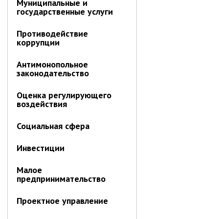
ноябрь 2025 г.
Муниципальные и
государственные услуги
октябрь 2025 г.
сентябрь 2025 г.
Противодействие
коррупции
август 2025 г.
июль 2025 г.
Антимонопольное
июнь 2025 г.
законодательство
май 2025 г.
Оценка регулирующего
апрель 2025 г.
воздействия
март 2025 г.
Социальная сфера
февраль 2025 г.
январь 2025 г.
Инвестиции
Малое
Администрация
предпринимательство
СТРУКТУРА
Проектное управление
Глава МО г. Партизанск