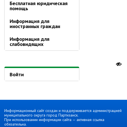
Об управлении
Бесплатная юридическая
помощь
Плановые проверки
Городские диспетчерские
Информация для
службы
иностранных граждан
Правила благоустройства
Информация для
Капитальный ремонт
слабовидящих
Схема
теплоснабжения,водоснабжения.
Программа комплексного
развития систем
коммун.инфраструктуры
Войти
Подготовка к отопительному
сезону
Тарифы, нормативы
Информирование граждан
Административно-хозяйственное
Информационный сайт создан и поддерживается администрацией
управление
муниципального округа город Партизанск.
При использовании информации сайта — активная ссылка
обязательна.
Отделы