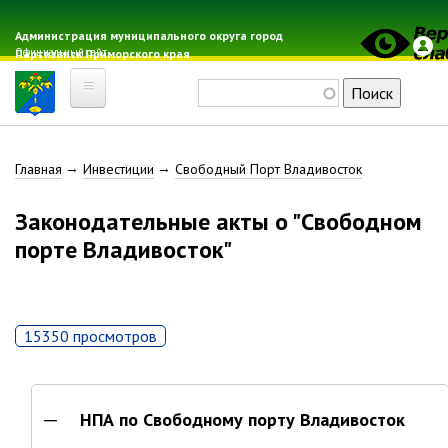
Перейти
к
Администрация муниципального округа город
Официальный сайт
Партизанск Приморского края
основному
содержанию
Поиск
Главная
Строка
Главная
Инвестиции
Свободный Порт Владивосток
Электронная почта
Местные налоги
навигации
Законодательные акты о "Свободном
Гражданская оборона
порте Владивосток"
Расписание автобусов
Расписание электричек
Свод-WEB
15350 просмотров
Партизанск
Геральдика
НПА по Свободному порту Владивосток
Решение Думы «О гербе