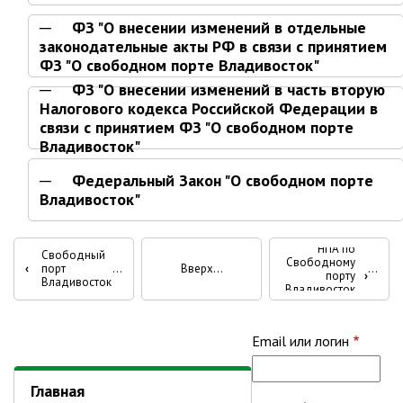
Партизанского городского
ФЗ "О внесении изменений в отдельные
округа»
законодательные акты РФ в связи с принятием
Историческая справка
ФЗ "О свободном порте Владивосток"
Почётные жители
ФЗ "О внесении изменений в часть вторую
Налогового кодекса Российской Федерации в
Фотогалерея
связи с принятием ФЗ "О свободном порте
Старые фотографии нашего
Владивосток"
города
Федеральный Закон "О свободном порте
Старые фотографии нашего
Владивосток"
города (продолжение)
Старые фотографии города
Перекрёстные
НПА по
Старый и новый Партизанск
Свободный
Свободному
‹
порт
Вверх
ссылки
порту
›
Сучанские каменноугольные копи
Владивосток
Владивосток
книги
Книга «Партизанску 125 лет. Город в
лицах и судьбах.»
для
Email или логин
Книга «О геологах – с пристрастием»
Законодательные
Книга "Партизанск. Энергия времени."
Главная