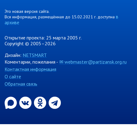
Контрольно-ревизионный отдел
Это новая версия сайта.
в
Вся информация, размещённая до 15.02.2021 г. доступна
Отдел ЗАГС
архиве
Отдел культуры
Отдел муниципальной службы и
Открытие проекта: 25 марта 2005 г.
кадров
Copyright © 2005–2026
Отдел по закупкам
Дизайн:
NETSMART
Отдел по мобилизационной работе
Коментарии, пожелания -
✉ webmaster@partizansk.org.ru
Отдел по осуществлению
Контактная информация
внутреннего финансового аудита
О сайте
Отдел правового обеспечения
Обратная связь
Положение об отделе
Об утверждении положения
об отделе правового
обеспечения администрации
муниципального округа город
Партизанск Приморского
круая