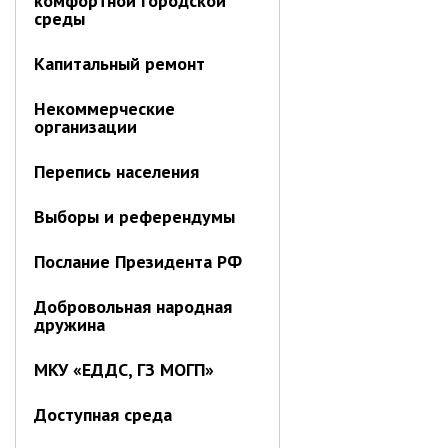
комфортной городской
Отдел имущественных
среды
отношений
Об отделе имущественных
Капитальный ремонт
отношений
Некоммерческие
Аукционные торги
организации
Отдел территриального
развития
Перепись населения
Отдел АПКиООС
Выборы и референдумы
Об отделе
Послание Президента РФ
Отдел по учёту и переселению
граждан
Добровольная народная
дружина
Управление образования
Управление образования
МКУ «ЕДДС, ГЗ МОГП»
Опека и попечительство
Доступная среда
Управление ЖКК