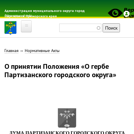
Перейти
к
Администрация муниципального округа город
Официальный сайт
Партизанск Приморского края
основному
содержанию
Поиск
Главная
Строка
Главная
Нормативные Акты
Электронная почта
Местные налоги
навигации
О принятии Положения «О гербе
Гражданская оборона
Партизанского городского округа»
Расписание автобусов
Расписание электричек
Свод-WEB
Партизанск
Геральдика
Решение Думы «О гербе
ДУМА ПАРТИЗАНСКОГО ГОРОДСКОГО ОКРУГА