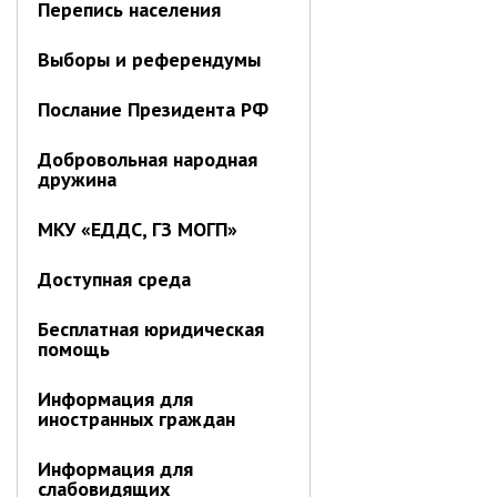
Перепись населения
Контрольно-ревизионный отдел
Выборы и референдумы
Отдел ЗАГС
Отдел культуры
Послание Президента РФ
Отдел муниципальной службы и
кадров
Добровольная народная
дружина
Отдел по закупкам
Отдел по мобилизационной работе
МКУ «ЕДДС, ГЗ МОГП»
Отдел по осуществлению
внутреннего финансового аудита
Доступная среда
Отдел правового обеспечения
Бесплатная юридическая
Положение об отделе
помощь
Об утверждении положения
об отделе правового
Информация для
обеспечения администрации
иностранных граждан
муниципального округа город
Партизанск Приморского
Информация для
круая
слабовидящих