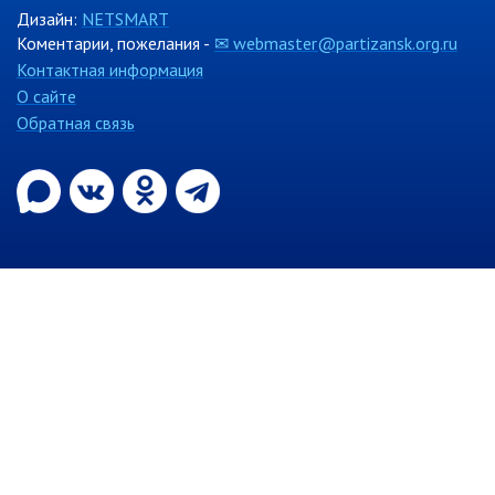
Дизайн:
NETSMART
Информация о ходе выполнения
Коментарии, пожелания -
✉ webmaster@partizansk.org.ru
перспективного плана работы на 2021
год
Контактная информация
О сайте
Информация о ходе выполнения
перспективного плана работы на 2020
Обратная связь
год
МУНИЦИПАЛЬНАЯ СЛУЖБА
Сведения о доходах
Аттестация
Конкурс
Вакансии
Нормативные акты
Персональные данные
Противодействие коррупции
Охрана труда