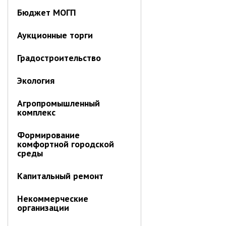
Об управлении
Бюджет МОГП
Плановые проверки
Городские диспетчерские
Аукционные торги
службы
Градостроительство
Правила благоустройства
Капитальный ремонт
Экология
Схема
теплоснабжения,водоснабжения.
Агропромышленный
Программа комплексного
комплекс
развития систем
коммун.инфраструктуры
Формирование
Подготовка к отопительному
комфортной городской
сезону
среды
Тарифы, нормативы
Капитальный ремонт
Информирование граждан
Административно-хозяйственное
Некоммерческие
управление
организации
Отделы