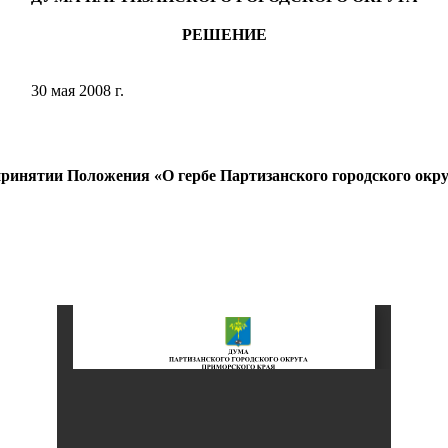
Партизанского городского
округа»
РЕШЕНИЕ
Историческая справка
30 мая 2008 г.
Почётные жители
Фотогалерея
Старые фотографии нашего
города
ринятии Положения «О гербе Партизанского городского окру
Старые фотографии нашего
города (продолжение)
Старые фотографии города
Старый и новый Партизанск
Сучанские каменноугольные копи
Книга «Партизанску 125 лет. Город в
лицах и судьбах.»
Книга «О геологах – с пристрастием»
Книга "Партизанск. Энергия времени."