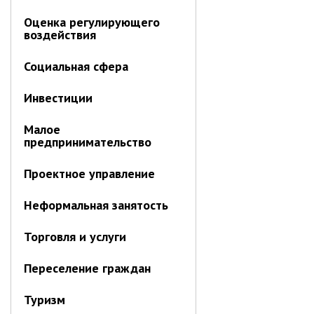
Отдел имущественных
отношений
Оценка регулирующего
воздействия
Об отделе имущественных
отношений
Социальная сфера
Аукционные торги
Инвестиции
Отдел территриального
развития
Малое
Отдел АПКиООС
предпринимательство
Об отделе
Проектное управление
Отдел по учёту и переселению
граждан
Неформальная занятость
Управление образования
Торговля и услуги
Управление образования
Переселение граждан
Опека и попечительство
Управление ЖКК
Туризм