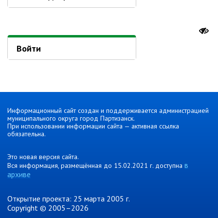
Отдел физической культуры и
спорта
Муниципальный архив
Войти
✆ Телефонный справочник
График работы
План работы администрации
Информация о ходе выполнения
Информационный сайт создан и поддерживается администрацией
перспективного плана работы на 2025
муниципального округа город Партизанск.
год
При использовании информации сайта — активная ссылка
обязательна.
Информация о ходе выполнения
перспективного плана работы на 2024
год
Это новая версия сайта.
в
Вся информация, размещённая до 15.02.2021 г. доступна
Информация о ходе выполнения
архиве
перспективного плана работы на 2023
год
Информация о ходе выполнения
Открытие проекта: 25 марта 2005 г.
перспективного плана работы на 2022
Copyright © 2005–2026
год